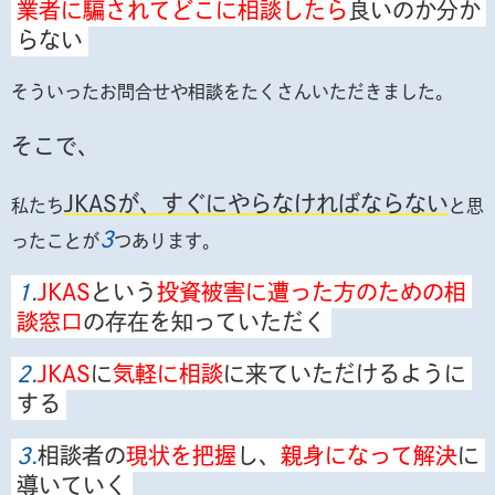
業者に騙されてどこに相談したら
良いのか分か
らない
そういったお問合せや相談をたくさんいただきました。
そこで、
JKASが、すぐにやらなければならない
私たち
と思
3
ったことが
つあります。
1.
JKAS
という
投資被害に遭った方のための相
談窓口
の存在を知っていただく
2.
JKAS
に
気軽に相談
に来ていただけるように
する
3.
相談者の
現状を把握
し、
親身になって解決
に
導いていく