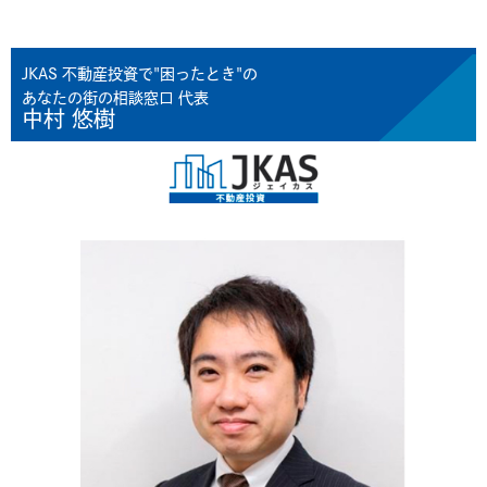
JKAS 不動産投資で"困ったとき"の
あなたの街の相談窓口 代表
中村 悠樹